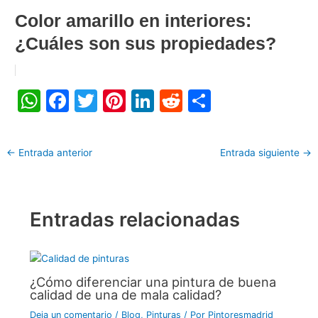
Color amarillo en interiores:
¿Cuáles son sus propiedades?
W
F
T
Pi
Li
R
C
h
a
w
nt
n
e
o
at
c
itt
er
k
d
m
←
Entrada anterior
Entrada siguiente
→
s
e
er
e
e
di
p
A
b
st
dI
t
ar
p
o
n
tir
Entradas relacionadas
p
o
k
¿Cómo diferenciar una pintura de buena
calidad de una de mala calidad?
Deja un comentario
/
Blog
,
Pinturas
/ Por
Pintoresmadrid