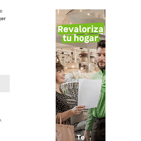
ce
ger
.