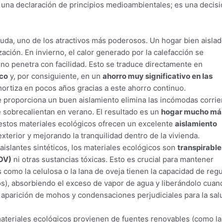
o una declaración de principios medioambientales; es una decis
duda, uno de los atractivos más poderosos. Un hogar bien aisla
ción. En invierno, el calor generado por la calefacción se
r no penetra con facilidad. Esto se traduce directamente en
ico
y, por consiguiente, en un
ahorro muy significativo en las
amortiza en pocos años gracias a este ahorro continuo.
e proporciona un buen aislamiento elimina las incómodas corrie
se sobrecalientan en verano. El resultado es un
hogar mucho má
stos materiales ecológicos ofrecen un excelente
aislamiento
xterior y mejorando la tranquilidad dentro de la vivienda.
aislantes sintéticos, los materiales ecológicos son
transpirable
OV)
ni otras sustancias tóxicas. Esto es crucial para mantener
s como la celulosa o la lana de oveja tienen la capacidad de regu
s), absorbiendo el exceso de vapor de agua y liberándolo cuan
a aparición de mohos y condensaciones perjudiciales para la sal
ateriales ecológicos provienen de fuentes renovables (como la