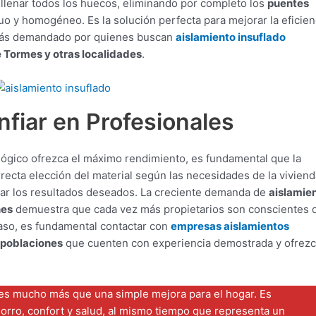
ellenar todos los huecos, eliminando por completo los
puentes
o y homogéneo. Es la solución perfecta para mejorar la eficien
z más demandado por quienes buscan
aislamiento insuflado
e Tormes y otras localidades
.
nfiar en Profesionales
ológico ofrezca el máximo rendimiento, es fundamental que la
rrecta elección del material según las necesidades de la viviend
grar los resultados deseados. La creciente demanda de
aislamie
nes
demuestra que cada vez más propietarios son conscientes 
 paso, es fundamental contactar con
empresas aislamientos
 poblaciones
que cuenten con experiencia demostrada y ofrez
o es mucho más que una simple mejora para el hogar. Es
orro, confort y salud, al mismo tiempo que representa un