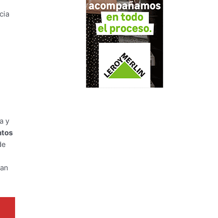
cia
a y
ntos
de
can