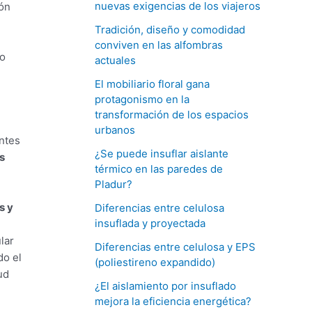
nuevas exigencias de los viajeros
ión
Tradición, diseño y comodidad
conviven en las alfombras
do
actuales
El mobiliario floral gana
protagonismo en la
transformación de los espacios
urbanos
ntes
¿Se puede insuflar aislante
s
térmico en las paredes de
Pladur?
s y
Diferencias entre celulosa
insuflada y proyectada
lar
Diferencias entre celulosa y EPS
do el
(poliestireno expandido)
ud
¿El aislamiento por insuflado
mejora la eficiencia energética?