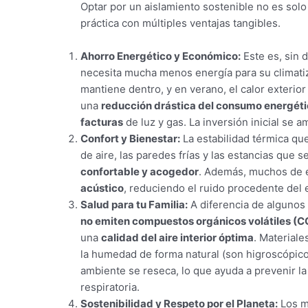
Optar por un aislamiento sostenible no es sol
práctica con múltiples ventajas tangibles.
Ahorro Energético y Económico:
Este es, sin 
necesita mucha menos energía para su climatiza
mantiene dentro, y en verano, el calor exterio
una
reducción drástica del consumo energét
facturas
de luz y gas. La inversión inicial se 
Confort y Bienestar:
La estabilidad térmica qu
de aire, las paredes frías y las estancias que 
confortable y acogedor
. Además, muchos de e
acústico
, reduciendo el ruido procedente del e
Salud para tu Familia:
A diferencia de algunos 
no emiten compuestos orgánicos volátiles (C
una
calidad del aire interior óptima
. Materiale
la humedad de forma natural (son higroscópico
ambiente se reseca, lo que ayuda a prevenir l
respiratoria.
Sostenibilidad y Respeto por el Planeta:
Los m