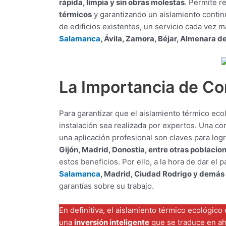
rápida, limpia y sin obras molestas
. Permite r
térmicos
y garantizando un aislamiento continu
de edificios existentes, un servicio cada ve
Salamanca
, Ávila, Zamora, Béjar, Almenara d
La Importancia de Co
Para garantizar que el aislamiento térmico ec
instalación sea realizada por expertos. Una co
una aplicación profesional son claves para lo
Gijón, Madrid, Donostia, entre otras poblacio
estos beneficios. Por ello, a la hora de dar el
Salamanca
, Madrid, Ciudad Rodrigo y demás
garantías sobre su trabajo.
En definitiva, el aislamiento térmico ecológic
una
inversión inteligente
que se traduce en ah