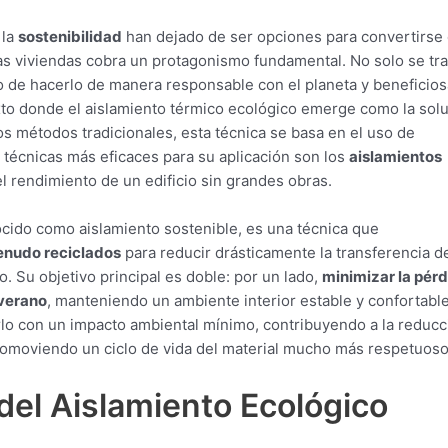
 la
sostenibilidad
han dejado de ser opciones para convertirse
as viviendas cobra un protagonismo fundamental. No solo se tra
 de hacerlo de manera responsable con el planeta y beneficios
exto donde el aislamiento térmico ecológico emerge como la sol
os métodos tradicionales, esta técnica se basa en el uso de
s técnicas más eficaces para su aplicación son los
aislamientos
l rendimiento de un edificio sin grandes obras.
ocido como aislamiento sostenible, es una técnica que
menudo reciclados
para reducir drásticamente la transferencia d
cio. Su objetivo principal es doble: por un lado,
minimizar la pér
 verano
, manteniendo un ambiente interior estable y confortabl
erlo con un impacto ambiental mínimo, contribuyendo a la reducc
promoviendo un ciclo de vida del material mucho más respetuoso
del Aislamiento Ecológico