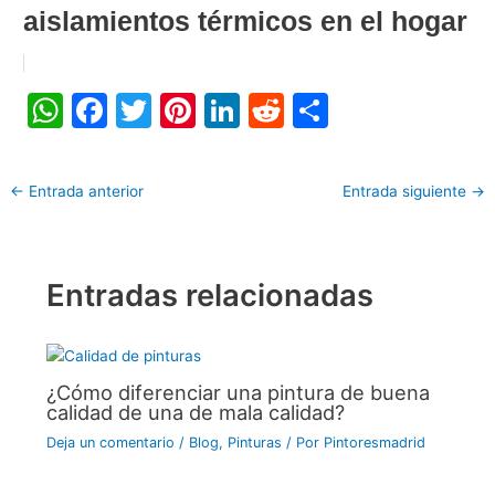
aislamientos térmicos en el hogar
W
F
T
Pi
Li
R
C
h
a
w
nt
n
e
o
at
c
itt
er
k
d
m
←
Entrada anterior
Entrada siguiente
→
s
e
er
e
e
di
p
A
b
st
dI
t
ar
p
o
n
tir
Entradas relacionadas
p
o
k
¿Cómo diferenciar una pintura de buena
calidad de una de mala calidad?
Deja un comentario
/
Blog
,
Pinturas
/ Por
Pintoresmadrid