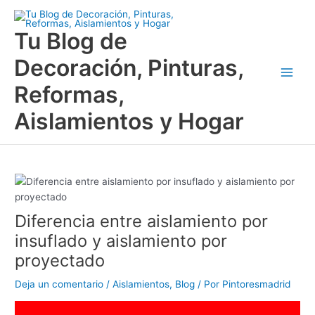
Ir
Main
al
Tu Blog de
Men
contenido
Decoración, Pinturas,
Reformas,
Aislamientos y Hogar
Diferencia entre aislamiento por
insuflado y aislamiento por
proyectado
Deja un comentario
/
Aislamientos
,
Blog
/ Por
Pintoresmadrid