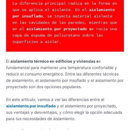
La diferencia principal radica en la forma en 
que se aplica el aislante. En el 
aislamiento 
por insuflado
, se inyecta material aislante 
en las cavidades de las paredes, mientras que 
en el 
aislamiento por proyectado s
e rocía una 
capa de espuma de poliuretano sobre las 
superficies a aislar.
El
aislamiento térmico en edificios y viviendas e
s
fundamental para mantener una temperatura confortable y
reducir el consumo energético. Entre las diferentes técnicas
de aislamiento, el aislamiento por insuflado y el aislamiento por
proyectado son dos opciones populares.
En este artículo, vamos a ver las diferencias entre el
aislamiento por insuflado
y el aislamiento por proyectado,
sus ventajas y desventajas, y cómo elegir la opción adecuada
para tus necesidades de aislamiento.