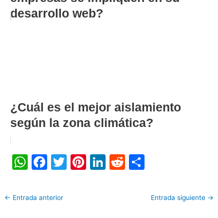
desarrollo web?
¿Cuál es el mejor aislamiento
según la zona climática?
W
F
T
Pi
Li
R
C
h
a
w
nt
n
e
o
at
c
itt
er
k
d
m
←
Entrada anterior
Entrada siguiente
→
s
e
er
e
e
di
p