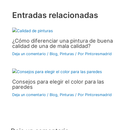
A
b
st
dI
t
ar
p
o
n
tir
Entradas relacionadas
p
o
k
¿Cómo diferenciar una pintura de buena
calidad de una de mala calidad?
Deja un comentario
/
Blog
,
Pinturas
/ Por
Pintoresmadrid
Consejos para elegir el color para las
paredes
Deja un comentario
/
Blog
,
Pinturas
/ Por
Pintoresmadrid