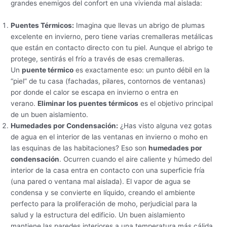
grandes enemigos del confort en una vivienda mal aislada:
Puentes Térmicos:
Imagina que llevas un abrigo de plumas
excelente en invierno, pero tiene varias cremalleras metálicas
que están en contacto directo con tu piel. Aunque el abrigo te
protege, sentirás el frío a través de esas cremalleras.
Un
puente térmico
es exactamente eso: un punto débil en la
“piel” de tu casa (fachadas, pilares, contornos de ventanas)
por donde el calor se escapa en invierno o entra en
verano.
Eliminar los puentes térmicos
es el objetivo principal
de un buen aislamiento.
Humedades por Condensación:
¿Has visto alguna vez gotas
de agua en el interior de las ventanas en invierno o moho en
las esquinas de las habitaciones? Eso son
humedades por
condensación
. Ocurren cuando el aire caliente y húmedo del
interior de la casa entra en contacto con una superficie fría
(una pared o ventana mal aislada). El vapor de agua se
condensa y se convierte en líquido, creando el ambiente
perfecto para la proliferación de moho, perjudicial para la
salud y la estructura del edificio. Un buen aislamiento
mantiene las paredes interiores a una temperatura más cálida,