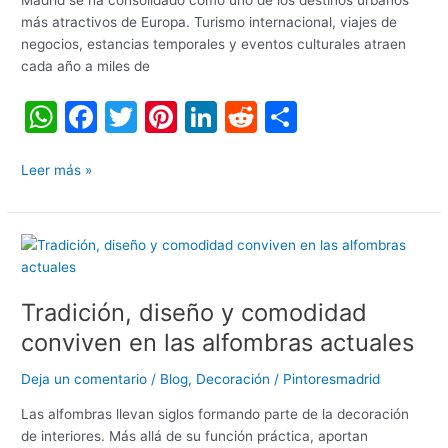
Madrid se ha consolidado como uno de los destinos urbanos
exigencias
más atractivos de Europa. Turismo internacional, viajes de
de
negocios, estancias temporales y eventos culturales atraen
los
cada año a miles de
viajeros
W
F
T
Pi
Li
R
C
h
a
w
nt
n
e
o
at
c
itt
er
k
d
m
Leer más »
s
e
er
e
e
di
p
A
b
st
dI
t
ar
Tradición,
p
o
n
tir
diseño
y
p
o
Tradición, diseño y comodidad
comodidad
k
conviven
conviven en las alfombras actuales
en
las
Deja un comentario
/
Blog
,
Decoración
/
Pintoresmadrid
alfombras
Las alfombras llevan siglos formando parte de la decoración
actuales
de interiores. Más allá de su función práctica, aportan