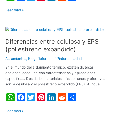
h
a
w
nt
n
e
o
at
c
itt
er
k
d
m
Leer más »
s
e
er
e
e
di
p
A
b
st
dI
t
ar
Diferencias
p
o
n
tir
entre
Diferencias entre celulosa y EPS
celulosa
p
o
y
(poliestireno expandido)
k
EPS
(poliestireno
Aislamientos
,
Blog
,
Reformas
/
Pintoresmadrid
expandido)
En el mundo del aislamiento térmico, existen diversas
opciones, cada una con características y aplicaciones
específicas. Dos de los materiales más comunes y efectivos
son la celulosa y el poliestireno expandido (EPS). Aunque
W
F
T
Pi
Li
R
C
h
a
w
nt
n
e
o
at
c
itt
er
k
d
m
Leer más »