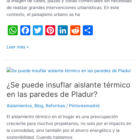
la imagen de calles, plazas y zonas comerciales sin necesidad
urbanos
de realizar grandes intervenciones urbanísticas. En este
contexto, el paisajismo urbano se ha
W
F
T
Pi
Li
R
C
h
a
w
nt
n
e
o
at
c
itt
er
k
d
m
Leer más »
s
e
er
e
e
di
p
A
b
st
dI
t
ar
¿Se
p
o
n
tir
puede
¿Se puede insuflar aislante térmico
insuflar
p
o
aislante
en las paredes de Pladur?
k
térmico
en
Aislamientos
,
Blog
,
Reformas
/
Pintoresmadrid
las
El aislamiento térmico en el hogar es una preocupación
paredes
creciente para muchos propietarios, no solo por el impacto en
de
la comodidad, sino también por el ahorro energético y la
Pladur?
sostenibilidad. Cuando hablamos