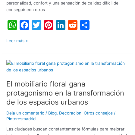
personalidad, confort y una sensación de calidez difícil de
conseguir con otros
W
F
T
Pi
Li
R
C
h
a
w
nt
n
e
o
at
c
itt
er
k
d
m
Leer más »
s
e
er
e
e
di
p
A
b
st
dI
t
ar
El
p
o
n
tir
mobiliario
floral
p
o
El mobiliario floral gana
gana
k
protagonismo
protagonismo en la transformación
en
de los espacios urbanos
la
transformación
Deja un comentario
/
Blog
,
Decoración
,
Otros consejos
/
de
Pintoresmadrid
los
Las ciudades buscan constantemente fórmulas para mejorar
espacios