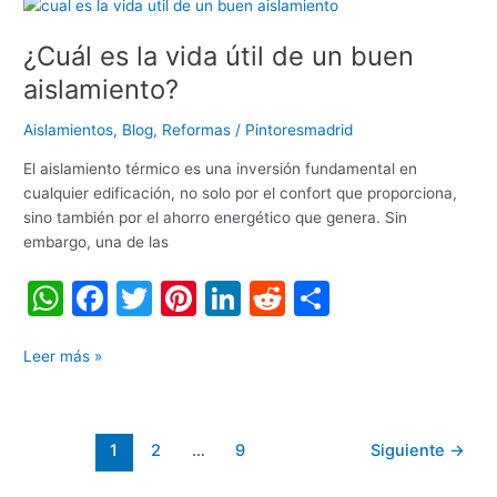
A
b
st
dI
t
ar
¿Cuál
p
o
n
tir
es
¿Cuál es la vida útil de un buen
la
p
o
vida
aislamiento?
k
útil
de
Aislamientos
,
Blog
,
Reformas
/
Pintoresmadrid
un
El aislamiento térmico es una inversión fundamental en
buen
cualquier edificación, no solo por el confort que proporciona,
aislamiento?
sino también por el ahorro energético que genera. Sin
embargo, una de las
W
F
T
Pi
Li
R
C
h
a
w
nt
n
e
o
at
c
itt
er
k
d
m
Leer más »
s
e
er
e
e
di
p
A
b
st
dI
t
ar
1
2
…
9
Siguiente
→
p
o
n
tir