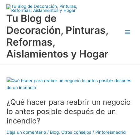
Ir
Main
al
Tu Blog de
Men
contenido
Decoración, Pinturas,
Reformas,
Aislamientos y Hogar
¿Qué
hacer
para
¿Qué hacer para reabrir un negocio
reabrir
un
lo antes posible después de un
negocio
incendio?
lo
antes
Deja un comentario
/
Blog
,
Otros consejos
/
Pintoresmadrid
posible