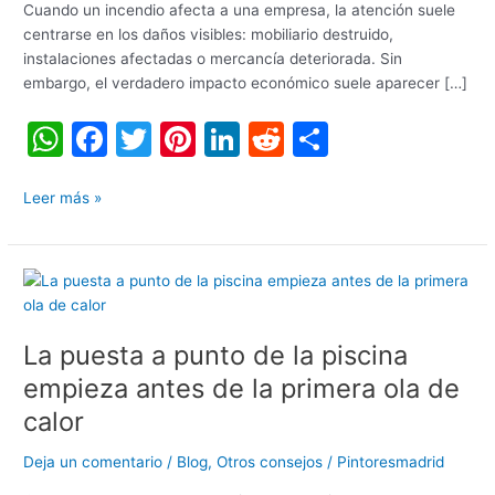
después
Cuando un incendio afecta a una empresa, la atención suele
de
centrarse en los daños visibles: mobiliario destruido,
un
instalaciones afectadas o mercancía deteriorada. Sin
incendio?
embargo, el verdadero impacto económico suele aparecer […]
W
F
T
Pi
Li
R
C
h
a
w
nt
n
e
o
at
c
itt
er
k
d
m
Leer más »
s
e
er
e
e
di
p
A
b
st
dI
t
ar
La
p
o
n
tir
puesta
a
p
o
La puesta a punto de la piscina
punto
k
de
empieza antes de la primera ola de
la
calor
piscina
empieza
Deja un comentario
/
Blog
,
Otros consejos
/
Pintoresmadrid
antes