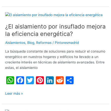
s
e
er
e
e
di
p
A
b
st
dI
t
ar
¿El
p
o
n
tir
aislamiento
¿El aislamiento por insuflado mejora
por
p
o
insuflado
la eficiencia energética?
k
mejora
la
Aislamientos
,
Blog
,
Reformas
/
Pintoresmadrid
eficiencia
La búsqueda constante de soluciones para reducir el consumo
energética?
energético en nuestros hogares y edificios ha llevado a un
creciente interés en técnicas de aislamiento avanzadas. Entre
estas, el aislamiento
W
F
T
Pi
Li
R
C
h
a
w
nt
n
e
o
at
c
itt
er
k
d
m
Leer más »
s
e
er
e
e
di
p