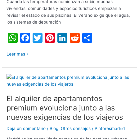
de
Cuando las temperaturas comienzan a subir, muchas
la
viviendas, comunidades y espacios turísticos empiezan a
primera
revisar el estado de sus piscinas. El verano exige que el agua,
ola
los sistemas de depuración
de
W
F
T
Pi
Li
R
C
calor
h
a
w
nt
n
e
o
at
c
itt
er
k
d
m
Leer más »
s
e
er
e
e
di
p
A
b
st
dI
t
ar
El
p
o
n
tir
alquiler
de
p
o
El alquiler de apartamentos
apartamentos
k
premium
premium evoluciona junto a las
evoluciona
nuevas exigencias de los viajeros
junto
a
Deja un comentario
/
Blog
,
Otros consejos
/
Pintoresmadrid
las
nuevas