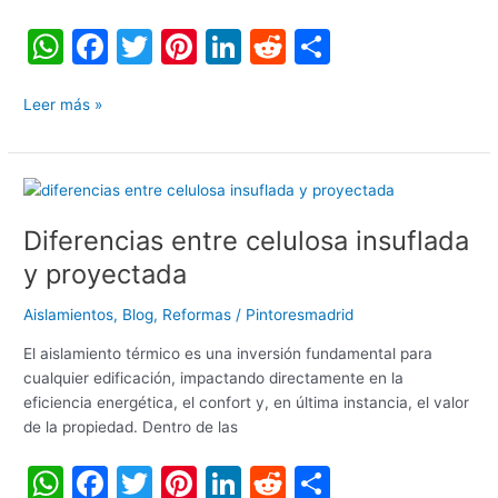
W
F
T
Pi
Li
R
C
h
a
w
nt
n
e
o
at
c
itt
er
k
d
m
Leer más »
s
e
er
e
e
di
p
A
b
st
dI
t
ar
Diferencias
p
o
n
tir
entre
Diferencias entre celulosa insuflada
celulosa
p
o
insuflada
y proyectada
k
y
proyectada
Aislamientos
,
Blog
,
Reformas
/
Pintoresmadrid
El aislamiento térmico es una inversión fundamental para
cualquier edificación, impactando directamente en la
eficiencia energética, el confort y, en última instancia, el valor
de la propiedad. Dentro de las
W
F
T
Pi
Li
R
C