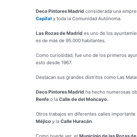
Deco Pintores Madrid
considerada una empres
Capital
y toda la Comunidad Autónoma.
Las
Rozas de Madrid
es uno de los ayuntamien
es de más de 95.000 habitantes.
Como curiosidad, fue uno de los primeros ayu
esto desde 1967.
Destacan sus grandes distritos como Las Mat
Deco Pintores Madrid
ha hecho numerosas obra
Renfe
o la
Calle de del Moncayo
.
Otros trabajos en diferentes calles important
Méjico
y la
Calle Huracán
.
Como puede ver, el
Municipio de las Rozas d