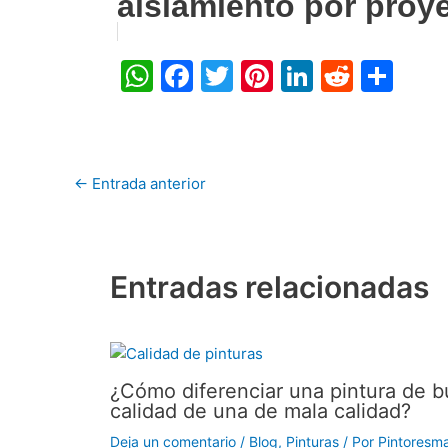
aislamiento por proy
W
F
T
Pi
Li
R
C
h
a
w
nt
n
e
o
at
c
itt
er
k
d
m
s
e
er
e
e
di
p
←
Entrada anterior
A
b
st
dI
t
ar
p
o
n
tir
p
o
Entradas relacionadas
k
¿Cómo diferenciar una pintura de 
calidad de una de mala calidad?
Deja un comentario
/
Blog
,
Pinturas
/ Por
Pintoresm