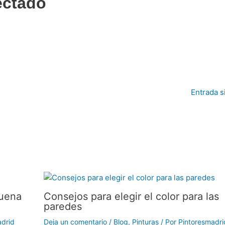
ectado
Entrada s
buena
Consejos para elegir el color para las
paredes
adrid
Deja un comentario
/
Blog
,
Pinturas
/ Por
Pintoresmadri