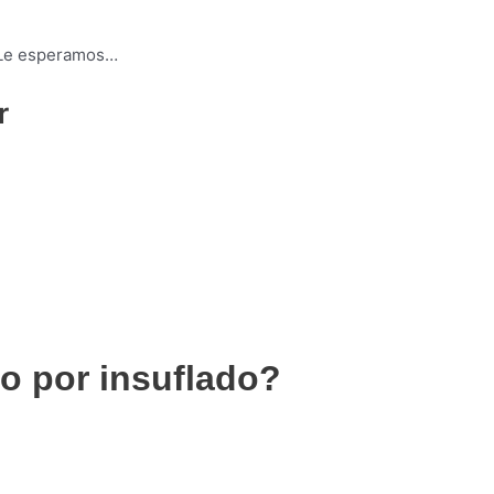
 Le esperamos…
r
to por insuflado?