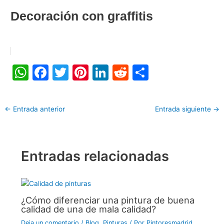
Decoración con graffitis
W
F
T
Pi
Li
R
C
h
a
w
nt
n
e
o
at
c
itt
er
k
d
m
←
Entrada anterior
Entrada siguiente
→
s
e
er
e
e
di
p
A
b
st
dI
t
ar
p
o
n
tir
Entradas relacionadas
p
o
k
¿Cómo diferenciar una pintura de buena
calidad de una de mala calidad?
Deja un comentario
/
Blog
,
Pinturas
/ Por
Pintoresmadrid