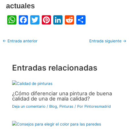
actuales
W
F
T
Pi
Li
R
C
h
a
w
nt
n
e
o
at
c
itt
er
k
d
m
←
Entrada anterior
Entrada siguiente
→
s
e
er
e
e
di
p
A
b
st
dI
t
ar
p
o
n
tir
Entradas relacionadas
p
o
k
¿Cómo diferenciar una pintura de buena
calidad de una de mala calidad?
Deja un comentario
/
Blog
,
Pinturas
/ Por
Pintoresmadrid